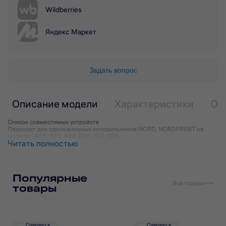
Wildberries
Яндекс Маркет
Задать вопрос
Описание модели
Характеристики
От
Список совместимых устройств
Подходит для однокамерных холодильников NORD, NORDFROST на
модели : 402, 403, 404, 506, 507, 508.
Читать полностью
Популярные
Все товары
товары
Сделано в
Сделано в