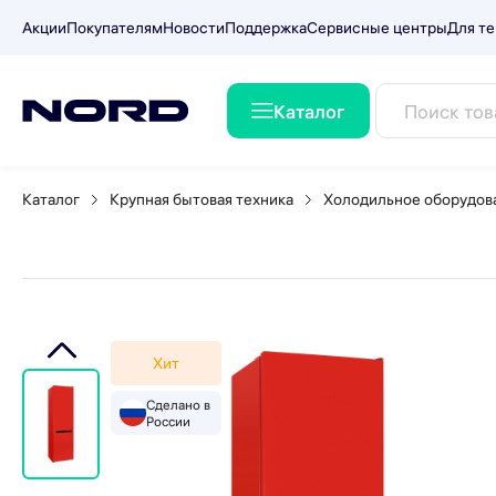
Акции
Покупателям
Новости
Поддержка
Сервисные центры
Для те
Каталог
Холодильник NORD NRB 16
Каталог
Крупная бытовая техника
Холодильное оборудов
Хит
Сделано в
России