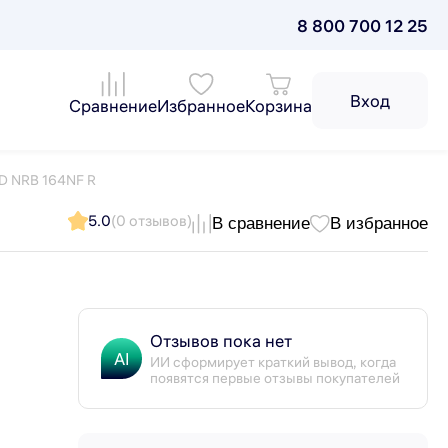
8 800 700 12 25
Вход
Сравнение
Избранное
Корзина
D NRB 164NF R
5.0
(0 отзывов)
В сравнение
В избранное
Отзывов пока нет
AI
ИИ сформирует краткий вывод, когда
появятся первые отзывы покупателей