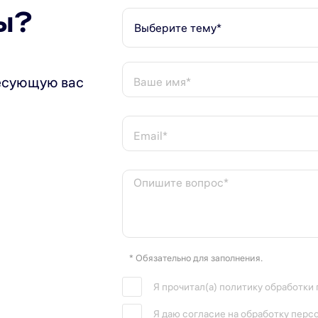
ы?
Выберите тему*
есующую вас
Ваше имя*
Email*
Опишите вопрос*
* Обязательно для заполнения.
Я прочитал(а) политику обработки
Я даю согласие на обработку перс