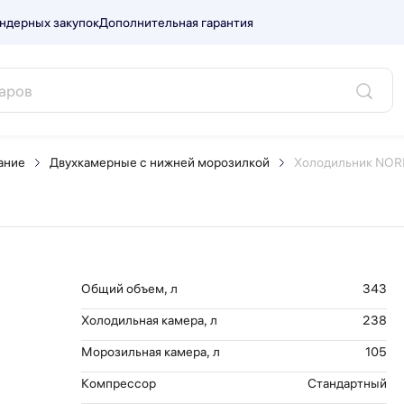
ндерных закупок
Дополнительная гарантия
4NF R.
ание
Двухкамерные с нижней морозилкой
Холодильник NOR
Общий объем, л
343
Холодильная камера, л
238
Морозильная камера, л
105
Компрессор
Стандартный