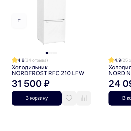
4.8
(34 отзыва)
4.9
(25 
Холодильник
Холоди
NORDFROST RFC 210 LFW
NORD N
31 500 ₽
24 0
В корзину
В к