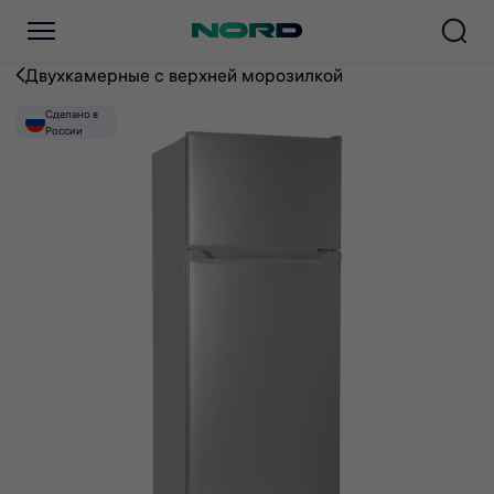
Холодильник NORD NRT 141
Двухкамерные с верхней морозилкой
Сделано в
России