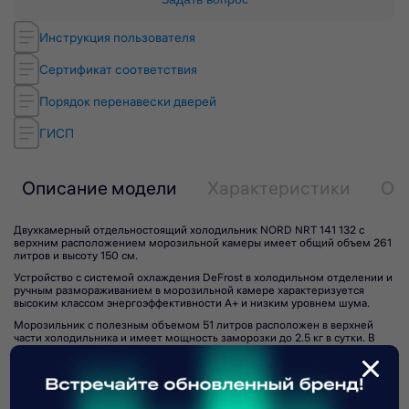
Инструкция пользователя
Сертификат соответствия
Порядок перенавески дверей
ГИСП
Описание модели
Характеристики
От
Двухкамерный отдельностоящий холодильник NORD NRT 141 132 с
верхним расположением морозильной камеры имеет общий объем 261
литров и высоту 150 см.
Устройство с системой охлаждения DeFrost в холодильном отделении и
ручным размораживанием в морозильной камере характеризуется
высоким классом энергоэффективности А+ и низким уровнем шума.
Морозильник с полезным объемом 51 литров расположен в верхней
части холодильника и имеет мощность заморозки до 2.5 кг в сутки. В
случае отключения электричества предусмотрено автономное
сохранение холода до 16 часов.
Подпишитесь на рассылку
Управлять температурным режимом холодильника можно с помощью