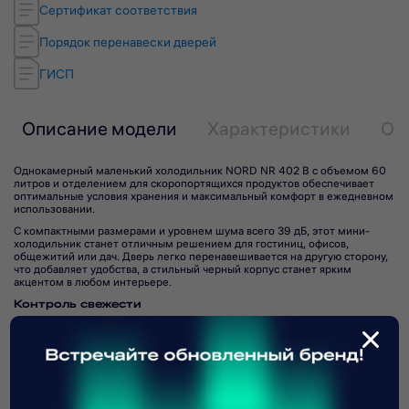
Сертификат соответствия
Порядок перенавески дверей
ГИСП
Описание модели
Характеристики
От
Однокамерный маленький холодильник NORD NR 402 B с объемом 60
литров и отделением для скоропортящихся продуктов обеспечивает
оптимальные условия хранения и максимальный комфорт в ежедневном
использовании.
С компактными размерами и уровнем шума всего 39 дБ, этот мини-
холодильник станет отличным решением для гостиниц, офисов,
общежитий или дач. Дверь легко перенавешивается на другую сторону,
что добавляет удобства, а стильный черный корпус станет ярким
акцентом в любом интерьере.
Контроль свежести
Температурный диапазон в холодильной камере составляет 0°С … +8°С,
Подпишитесь на рассылку
а в отделении для скоропортящихся продуктов — 6°С … 0°С. Устройство
оснащено ручной системой оттаивания и механическим управлением,
что облегчает процесс эксплуатации. Высокий класс
Читать полностью
энергоэффективности А+ обеспечивает экономию электроэнергии.