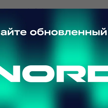
6 W имеет общий объем 60 литров и высоту 53,7 см.
змещения в гостинице, отеле, офисе, общежитии или н
толешницу или спрятать в шкаф.
теризуется высоким классом энергоэффективности А+ 
Подпишитесь на рассылку
мере 0°С …+8°С.
Подписаться
Я прочитал(а) политику обработки персональных данных
и принимаю ее
Я даю согласие на обработку персональных данных
ары
Я даю согласие на получение рекламной рассылки
метичных упаковок с сырами и йогуртами;