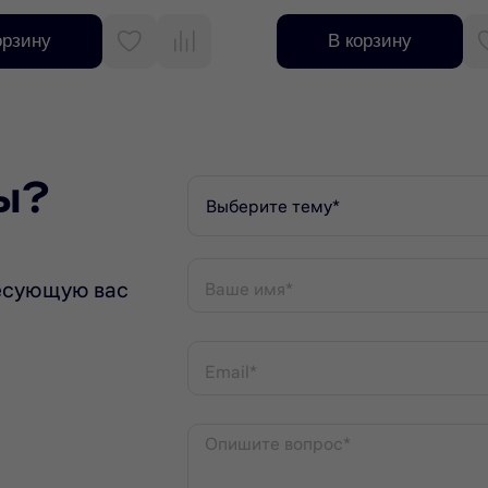
орзину
В корзину
ы?
Выберите тему*
есующую вас
Ваше имя*
Email*
Опишите вопрос*