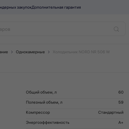
ндерных закупок
Дополнительная гарантия
 W.
ание
Однокамерные
Холодильник NORD NR 506 W
Общий объем, л
60
Полезный объем, л
59
Компрессор
Стандартный
Энергоэффективность
A+