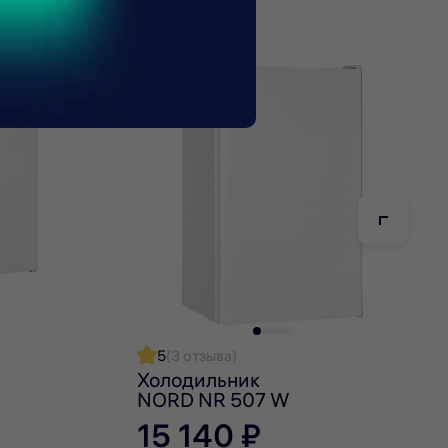
Сделано в
России
ель надежно защищен от механических повреждений.
ные ручки создают комфорт пользования моделью.
5
(3 отзыва)
Холодильник
NORD NR 507 W
15 140 ₽