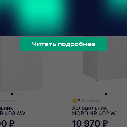
о в
Сделано в
России
льника с антибактериальным покрытием.
Читать подробнее
я и его не нужно размораживать, кроме того испарит
тво открывания с нужной стороны.
но и привлекательно, а горизонтальные интегрирован
отзывов)
5
(4 отзыва)
льник
Холодильник
R 403 AW
NORD NR 402 W
00 ₽
10 970 ₽