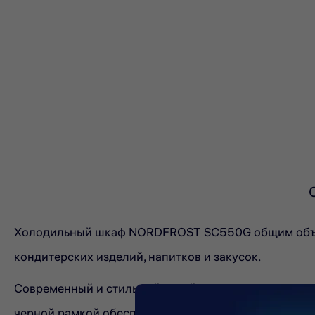
Холодильный шкаф NORDFROST SC550G общим объемо
кондитерских изделий, напитков и закусок.
Современный и стильный дизайн модели украсит инт
черной рамкой обеспечивает удобство демонстрации