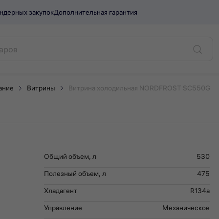
ндерных закупок
Дополнительная гарантия
RDFROST SC550G.
ание
Витрины
Витрина холодильная NORDFROST SC550G
Общий объем, л
530
Полезный объем, л
475
Хладагент
R134а
Управление
Механическое