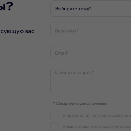
ы?
Выберите тему*
есующую вас
Ваше имя*
Email*
Опишите вопрос*
* Обязательно для заполнения.
Я прочитал(а) политику обработки
Я даю согласие на обработку перс