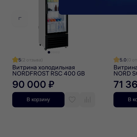
Гарантия на холодильный шкаф NORDFROST — 2 год
5
(2 отзыва)
5.0
(0 о
Витрина холодильная
Витрина
NORDFROST RSC 400 GB
NORD S
90 000 ₽
71 3
В корзину
В к