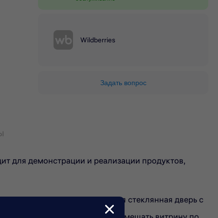
Wildberries
Задать вопрос
ы
т для демонстрации и реализации продуктов,
е клиентов к товарам. Прочная стеклянная дверь с
ика сзади помогают удобно перемещать витрину по