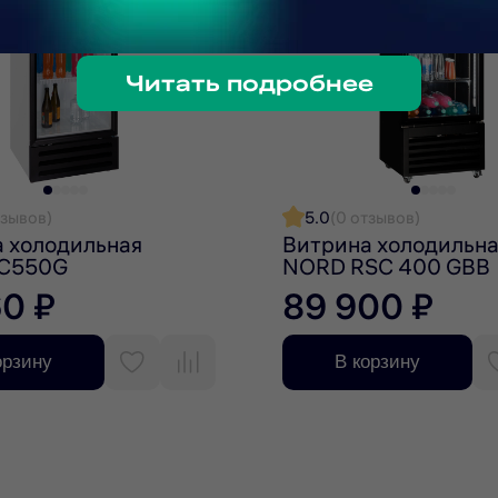
Читать подробнее
а.
тзывов)
5.0
(0 отзывов)
 холодильная
Витрина холодильн
C550G
NORD RSC 400 GBB
60 ₽
89 900 ₽
орзину
В корзину