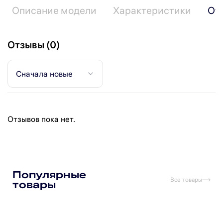
Описание модели
Характеристики
От
Отзывы (0)
Сначала новые
Отзывов пока нет.
Подпишитесь на рассылку
Популярные
Все товары
товары
Подписаться
Я прочитал(а) политику обработки персональных данных
и принимаю ее