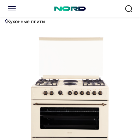
Плита газоэлектрическая 
Кухонные плиты