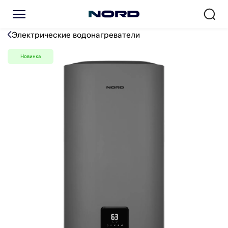
Водонагреватель NORD DD
Электрические водонагреватели
Новинка