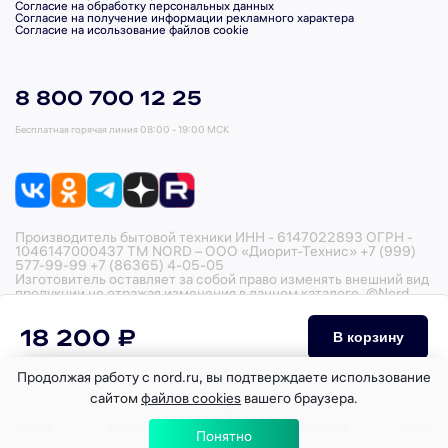
Согласие на обработку персональных данных
Согласие на получение информации рекламного характера
Согласие на исользование файлов cookie
8 800 700 12 25
Бесплатная горячая линия
08:00 - 19:00 МСК
Производитель бытовой техники ИНН - 6147022893 ОГРН -
1046147000437 ТМ NORD – ООО «Диорит-Технис» +7 (999)
577-99-99 +7 (86365) 4-05-05
Изготовитель оставляет за собой право изменять внешний вид
продукции не отражая изменения в данном каталоге. ©Nord,
2026
18 200 ₽
В корзину
Продолжая работу с nord.ru, вы подтверждаете использование
сайтом
файлов cookies
вашего браузера.
Главная
Каталог
Корзина
Избранное
Войти
Понятно