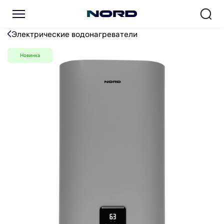
Водонагреватель NORD DD
Электрические водонагреватели
Новинка