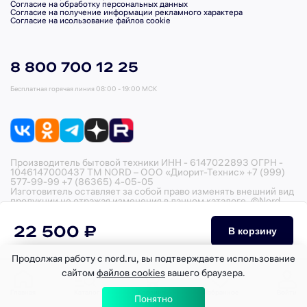
Согласие на обработку персональных данных
Согласие на получение информации рекламного характера
Согласие на исользование файлов cookie
8 800 700 12 25
Бесплатная горячая линия
08:00 - 19:00 МСК
Производитель бытовой техники ИНН - 6147022893 ОГРН -
1046147000437 ТМ NORD – ООО «Диорит-Технис» +7 (999)
577-99-99 +7 (86365) 4-05-05
Изготовитель оставляет за собой право изменять внешний вид
продукции не отражая изменения в данном каталоге. ©Nord,
2026
22 500 ₽
В корзину
Продолжая работу с nord.ru, вы подтверждаете использование
сайтом
файлов cookies
вашего браузера.
Главная
Каталог
Корзина
Избранное
Войти
Понятно