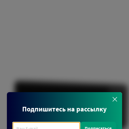
Подпишитесь на рассылку
Подписаться