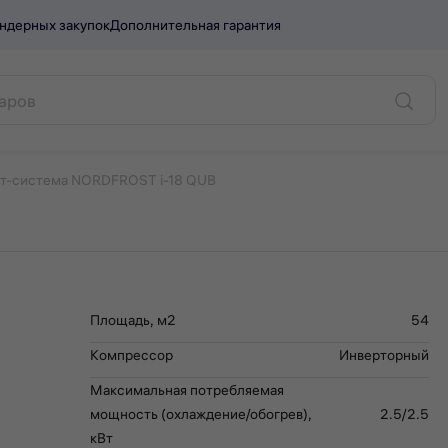
ндерных закупок
Дополнительная гарантия
 i-18 QUB.
т-система NORDFROST i-18 QUB
Площадь, м2
54
Компрессор
Инверторный
Максимальная потребляемая
мощность (охлаждение/обогрев),
2.5/2.5
кВт