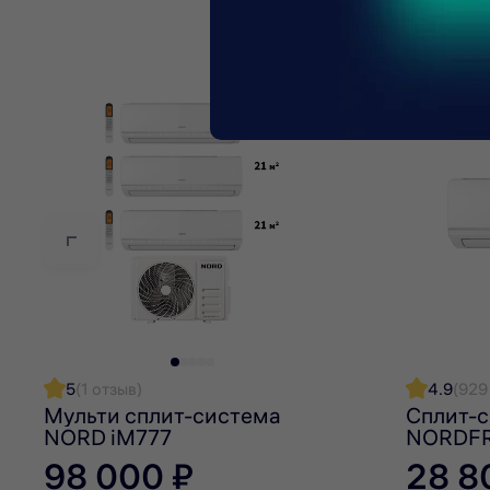
минимальное расстояние от стен и потолка, указанн
Сплит-система работает на безопасном и энергоэф
снижает потенциал глобального потепления.
Выбор режима, скорости и температуры потока осу
состояние кондиционера и выявлять возможные неи
работы.
5
(1 отзыв)
4.9
(929
Мульти сплит-система
Сплит-
NORD iM777
NORDFR
Дополнительно кондиционер можно подключить к си
98 000 ₽
28 8