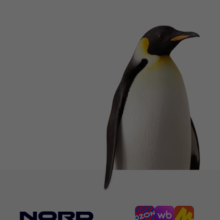
Функция SWING регулирует положение заслонки и на
вверх и вниз.
В сплит-системе можно установить таймер на включ
Тихий режим позволяет уменьшить уровень шума за 
В режиме FAN сплит-система просто вентилирует по
низкая — средняя — высокая — автоматическая.
Кондиционер включается на той скорости, которая 
В автоматическом режиме устройство самостоятель
Сплит-система универсального белого цвета прекра