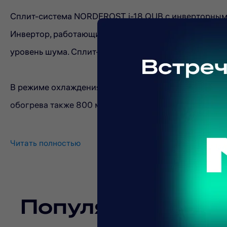
Сплит-система NORDFROST i-18 QUB с инверторным
Инвертор, работающий с помощью инновационных т
уровень шума. Сплит-система работает на охлажден
В режиме охлаждения производительность 800 м3/ч
обогрева также 800 м3/час.
Читать полностью
Сплит-система состоит из двух блоков. Уровень шум
внутри помещения, — от 28 до 44 дБ.
Популярные тов
Внутренний блок сплит-системы имеет воздушный фи