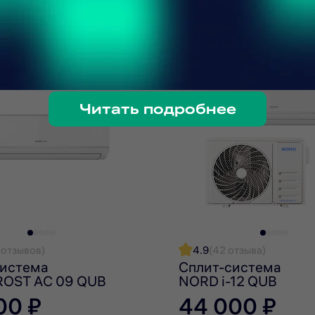
ое в инструкции. Это способствует оптимальной работ
фективном фреоне нового поколения — R32. Этот хлада
Читать подробнее
ществляется с помощью дистанционного пульта с дисп
справности. Фантомный дисплей активируется при вк
 отзывов)
4.9
(42 отзыва)
система
Сплит-система
OST AC 09 QUB
NORD i-12 QUB
стеме «Умный дом». Для этого используется универса
00 ₽
44 000 ₽