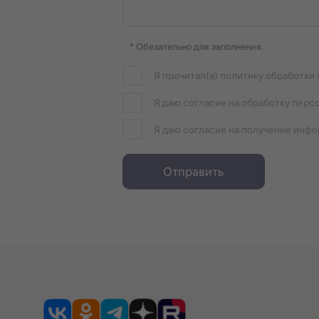
правление воздуха в помещении. Заслонку можно напр
* Обязательно для заполнения.
Я прочитал(а) политику обработки
ение или выключение.
Я даю согласие на обработку перс
счет снижения скорости вентилятора. Этот режим подх
Я даю согласие на получение инф
Отправить
мещение. При выборе этой опции скорость вращения ве
была установлена в предыдущем режиме работы и сохра
но выбирает скорость вращения вентилятора и режим 
сно впишется в любой интерьер и создаст благоприятн