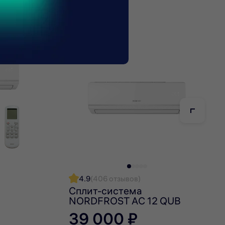
е кондиционера.
гент меньше других влияет на окружающую среду и
леем. Индикаторы помогают контролировать рабочее
лючении или выключении модели, смене режимов
4.9
(406 отзывов)
Сплит-система
NORDFROST AC 12 QUB
льный смарт-пульт с ИК-передатчиком
39 000 ₽