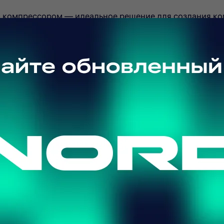
 компрессором — идеальное решение для создания ко
ехнологий, обеспечивает высокую производительност
ие, обогрев и осушение помещения.
ас за считанные минуты обеспечивает комфортную тем
Подпишитесь на рассылку
Подписаться
а внешнего, которыйкрепится на фасаде здания, состав
Я прочитал(а) политику обработки персональных данных
и принимаю ее
Я даю согласие на обработку персональных данных
ары
Я даю согласие на получение рекламной рассылки
льтр, который удерживает пыль и грязь. При монтаже