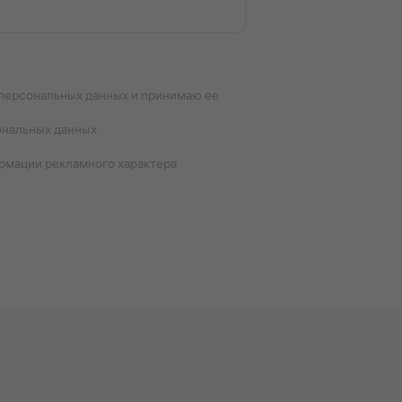
авить только вверх, только вниз или поочередно
 персональных данных и принимаю ее
ональных данных
одит для использования в ночное время.
ормации рекламного характера
нтилятора меняется в такой последовательности:
нилась в памяти устройства.
работы — охлаждение или обогрев.
ую атмосферу в доме.