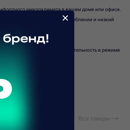
мфортного микроклимата в вашем доме или офисе.
ь при минимальном энергопотреблении и низкий
пературу в комнате. Производительность в режиме
ляет 54 дБ, а внутреннего, который устанавливается
Все товары
 устройства необходимо точно соблюдать