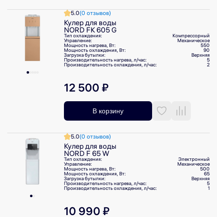
5.0
(0 отзывов)
Кулер для воды
NORD FK 605 G
Тип охлаждения:
Компрессорный
Управление:
Механическое
Мощность нагрева, Вт:
550
Мощность охлаждения, Вт:
90
Загрузка бутылки:
Верхняя
Производительность нагрева, л/⁠час:
5
Производительность охлаждения, л/⁠час:
2
12 500 ₽
В корзину
5.0
(0 отзывов)
Кулер для воды
NORD F 65 W
Тип охлаждения:
Электронный
Управление:
Механическое
Мощность нагрева, Вт:
500
Мощность охлаждения, Вт:
65
Загрузка бутылки:
Верхняя
Производительность нагрева, л/⁠час:
5
Производительность охлаждения, л/⁠час:
1
10 990 ₽