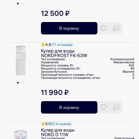
12 500 ₽
В корзину
4.8
(17 отзывов)
Кулер для воды
NORDFROST FK-53W
Тип охлаждения:
Компрессорный
Управление:
Механическое
Мощность нагрева, Вт:
420
Мощность охлаждения, Вт:
85
Загрузка бутылки:
Верхняя
Производительность нагрева, л/⁠час:
5
Производительность охлаждения, л/⁠час:
2
11 990 ₽
В корзину
5.0
(0 отзывов)
Кулер для воды
NORD D 11W
Тип охлаждения:
Электронный