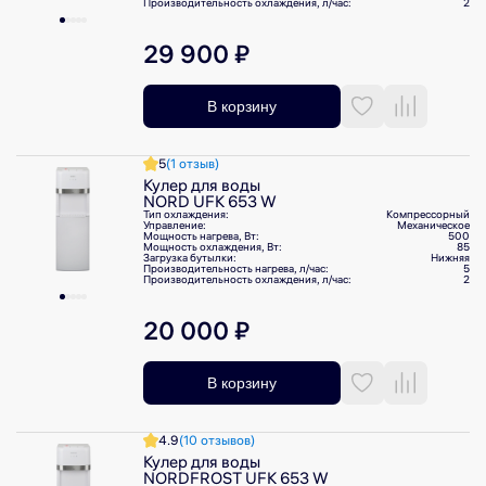
Производительность охлаждения, л/⁠час:
2
29 900 ₽
В корзину
5
(1 отзыв)
Кулер для воды
NORD UFK 653 W
Тип охлаждения:
Компрессорный
Управление:
Механическое
Мощность нагрева, Вт:
500
Мощность охлаждения, Вт:
85
Загрузка бутылки:
Нижняя
Производительность нагрева, л/⁠час:
5
Производительность охлаждения, л/⁠час:
2
20 000 ₽
В корзину
4.9
(10 отзывов)
Кулер для воды
NORDFROST UFK 653 W