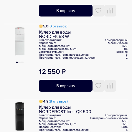
В корзину
5.0
(0 отзывов)
Кулер для воды
NORD FK 53 W
Тип охлаждения:
Компрессорный
Управление:
Механическое
Мощность нагрева, Вт:
420
Мощность охлаждения, Вт:
85
Загрузка бутылки:
Верхняя
Производительность нагрева, л/⁠час:
5
Производительность охлаждения, л/⁠час:
2
12 550 ₽
В корзину
4.9
(8 отзывов)
Кулер для воды
NORDFROST Ice - QK 500
Тип охлаждения:
Компрессорный
Управление:
Электронно-механическое
Мощность нагрева, Вт:
550
Мощность охлаждения, Вт:
120
Ледогенератор:
Есть
Производительность нагрева, л/⁠час:
5