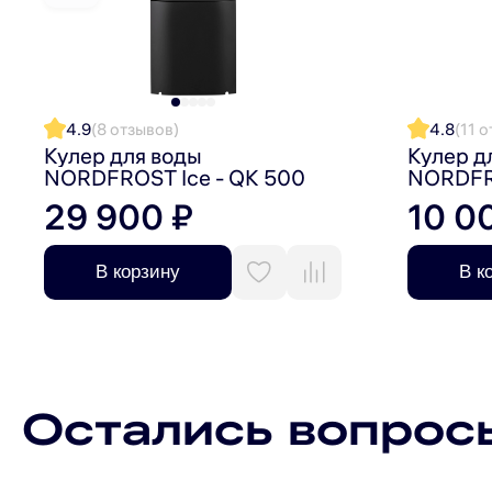
4.9
(8 отзывов)
4.8
(11 
Кулер для воды
Кулер д
NORDFROST Ice - QK 500
NORDFR
29 900 ₽
10 0
В корзину
В к
Остались вопрос