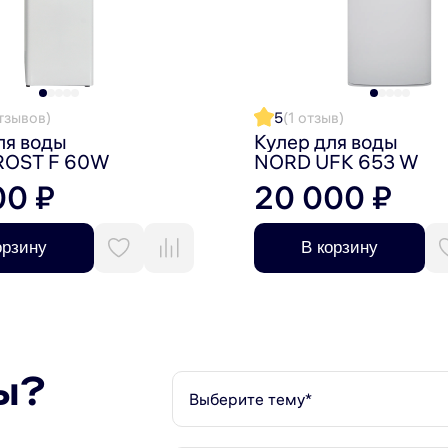
отзывов)
5
(1 отзыв)
ля воды
Кулер для воды
OST F 60W
NORD UFK 653 W
00 ₽
20 000 ₽
орзину
В корзину
ы?
Выберите тему*