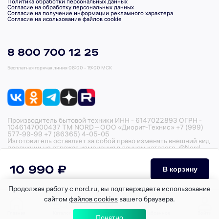
Политика обработки персональных данных
Согласие на обработку персональных данных
Согласие на получение информации рекламного характера
Согласие на исользование файлов cookie
8 800 700 12 25
Бесплатная горячая линия
08:00 - 19:00 МСК
Производитель бытовой техники ИНН - 6147022893 ОГРН -
1046147000437 ТМ NORD – ООО «Диорит-Технис» +7 (999)
577-99-99 +7 (86365) 4-05-05
Изготовитель оставляет за собой право изменять внешний вид
продукции не отражая изменения в данном каталоге. ©Nord,
2026
10 990 ₽
В корзину
Продолжая работу с nord.ru, вы подтверждаете использование
сайтом
файлов cookies
вашего браузера.
Главная
Каталог
Корзина
Избранное
Войти
Понятно