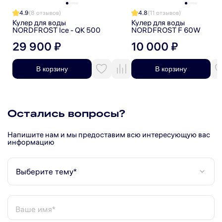
Световые индикаторы нагрева и охлаждения
4.9
(8 отзывов)
4.8
(11 отзывов)
Каплесборник для аккуратного использования
Кулер для воды
Кулер для воды
NORDFROST Ice - QK 500
NORDFROST F 60W
Климатический класс ST, T
29 900 ₽
10 000 ₽
Компактные размеры и лаконичный дизайн
NORD UFK 653 W — практичный и функциональный кулер для воды,
созданный для комфортного ежедневного использования.
В корзину
В корзину
Остались вопросы?
Напишите нам и мы предоставим всю интересующую вас
информацию
Выберите тему*
Ваше имя*