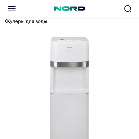
Кулер для воды NORD UFK 
Кулеры для воды