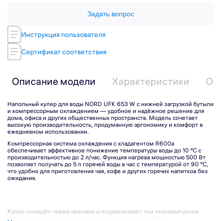
Задать вопрос
Инструкция пользователя
Сертификат соответствия
Описание модели
Характеристики
От
Напольный кулер для воды NORD UFK 653 W с нижней загрузкой бутыли
и компрессорным охлаждением — удобное и надёжное решение для
дома, офиса и других общественных пространств. Модель сочетает
высокую производительность, продуманную эргономику и комфорт в
ежедневном использовании.
Компрессорная система охлаждения с хладагентом R600a
обеспечивает эффективное понижение температуры воды до 10 °C с
производительностью до 2 л/час. Функция нагрева мощностью 500 Вт
позволяет получать до 5 л горячей воды в час с температурой от 90 °C,
что удобно для приготовления чая, кофе и других горячих напитков без
ожидания.
Подпишитесь на рассылку
Кулер оснащён тремя кранами и поддерживает три температурных
режима подачи
воды: горячую, холодную и тёплую. Для