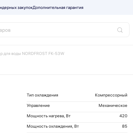
ндерных закупок
Дополнительная гарантия
T FK-53W.
ер для воды NORDFROST FK-53W
Тип охлаждения
Компрессорный
Управление
Механическое
Мощность нагрева, Вт
420
Мощность охлаждения, Вт
85