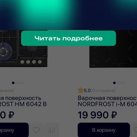
прочные чугунные решетки, они имеют специальную фо
пользовании и уходе, не подвержены воздействию выс
Читать подробнее
од.
тзывов)
5.0
(0 отзывов)
я поверхность
Варочная поверхнос
OST HM 6042 B
NORDFROST i-M 60
00 ₽
19 990 ₽
орзину
В корзину