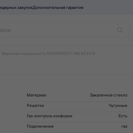
ндерных закупок
Дополнительная гарантия
RDFROST HM 6044 B.
Варочная поверхность NORDFROST HM 6044 B
Материал
Закаленное стекло
Решетки
Чугунные
Газ-контроль конфорок
Есть
Подключение
газ