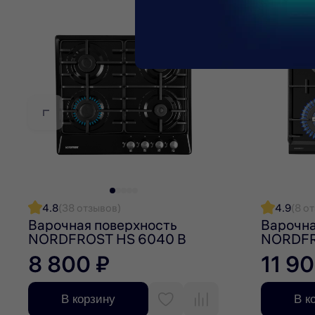
Поверх конфорок на варочной панели установлены 
стеклянное покрытие. Такие держатели удобны в ис
службы.
Гарантия на варочную поверхность NORDFROST – 1 г
4.8
(38 отзывов)
4.9
(8 о
Варочная поверхность
Варочна
NORDFROST HS 6040 B
NORDFR
8 800 ₽
11 9
В корзину
В к