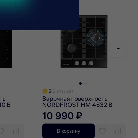
рму, которая обеспечивает меньшую нагрузку на
оких температур и отличаются длительным сроком
5
(2 отзыва)
ть
Варочная поверхность
40 B
NORDFROST HM 4532 B
10 990 ₽
В корзину