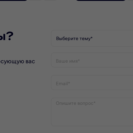
ы?
Выберите тему*
есующую вас
Ваше имя*
Email*
Опишите вопрос*