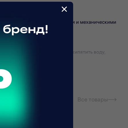
ся с температурными перепадами и механическими
 3,4 кВт позволяет быстро закипятить воду,
 варочную панель или затухания пламени от
Все товары
 встроен автоматический электророзжиг. Данная