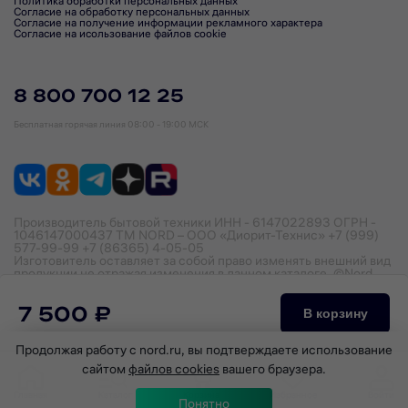
Политика обработки персональных данных
Согласие на обработку персональных данных
Согласие на получение информации рекламного характера
Согласие на исользование файлов cookie
8 800 700 12 25
Бесплатная горячая линия
08:00 - 19:00 МСК
Производитель бытовой техники ИНН - 6147022893 ОГРН -
1046147000437 ТМ NORD – ООО «Диорит-Технис» +7 (999)
577-99-99 +7 (86365) 4-05-05
Изготовитель оставляет за собой право изменять внешний вид
продукции не отражая изменения в данном каталоге. ©Nord,
2026
7 500 ₽
В корзину
Продолжая работу с nord.ru, вы подтверждаете использование
сайтом
файлов cookies
вашего браузера.
Главная
Каталог
Корзина
Избранное
Войти
Понятно