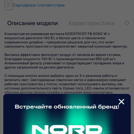
Сертификат соответствия
Описание модели
Характеристики
От
Компактная встраиваемая вытяжка NORDFROST FB 6060 W с
мощностью двигателя 140 Вт, в белом цвете и лаконичном
современном дизайне – прекрасное решение для тех, кто хочет
сэкономить пространство и предпочитает закрытый кухонный гарнитур.
Вытяжка эффективно фильтрует воздух от запахов во время готовки,
благодаря мощности 140 Вт с производительностью 550 куб.м/ч.
Алюминиевый фильтр улавливает и предотвращает попадание жира и
других загрязнений на детали двигателя.
С помощью кнопок можно выбрать один из 3-х режимов работы и
включить свет. Светодиодные лампочки мягко и равномерно освещают
рабочее пространство у плиты, позволяют использовать вытяжку, как
источник дополнительного света. Кроме того, LED-лампы отличаются от
обычных долгим сроком службы и меньшими энергозатратами.
Вытяжка работает в режимах отвода и рециркуляции воздуха, что
Подпишитесь на рассылку
обеспечивает комфортный процесс приготовления любимых блюд. Для
Читать полностью
переключения с отвода на рециркуляцию необходимо дополнительно
приобрести и установить угольный фильтр.
Вытяжка из нержавеющей стали удобна в очистке и уходе. Материал
Подписаться
обладает антикоррозионными свойствами и устойчив к высоким
Популярные
температурным воздействиям.
Все товары