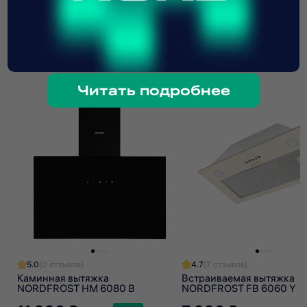
товары
Я прочитал(а) политику обработки персональных данных
и принимаю ее
Особенности и преимущества:
Я даю согласие на обработку персональных данных
Я даю согласие на получение рекламной рассылки
- для встраивания в шкаф шириной 60 см;
- LED-освещение;
Читать подробнее
- механический тип управления;
- производительность 550 куб.м./ч;
- режим отвода и рециркуляции;
- уровень шума не более 56 дБ;
- цвет: белый.
Гарантия на встраиваемую вытяжку NORDFROST – 1 год.
5.0
(0 отзывов)
4.7
(7 отзывов)
Каминная вытяжка
Встраиваемая вытяжка
NORDFROST HM 6080 B
NORDFROST FB 6060 Y