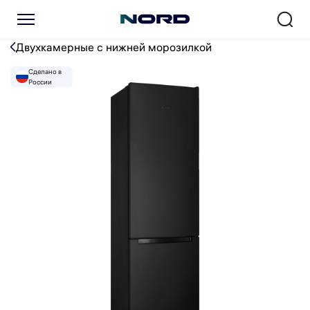
Холодильник NORD NRB 16
Двухкамерные с нижней морозилкой
Сделано в
России