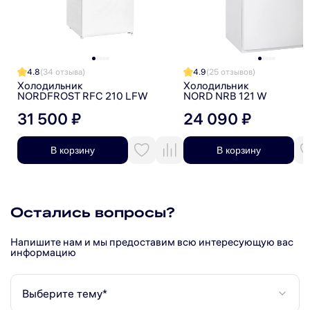
лоток для заморозки ягод.
На ящиках и дверных полках нанесена стильная инфографика.
4.8
(34 отзыва)
4.9
(25 отзывов)
При необходимости чистки или замены уплотнитель двери легко
Холодильник
Холодильник
снимается и ставится обратно. Возможность перенавешивания двери
NORDFROST RFC 210 LFW
NORD NRB 121 W
создает удобство открывания с нужной стороны и позволяет встроить
холодильник в любой интерьер.
31 500 ₽
24 090 ₽
Гарантия на холодильник NORD – 2 года.
В корзину
В корзину
Остались вопросы?
Напишите нам и мы предоставим всю интересующую вас
информацию
Выберите тему*