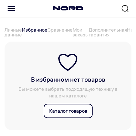
Личные
Избранное
Сравнение
Мои
Дополнительная
Нас
данные
заказы
гарантия
В избранном нет товаров
Вы можете выбрать подходящую технику в
нашем каталоге
Каталог товаров