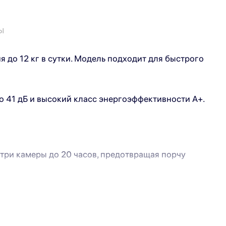
ы
о 12 кг в сутки. Модель подходит для быстрого
 41 дБ и высокий класс энергоэффективности А+.
ри камеры до 20 часов, предотвращая порчу
танавливаются после возобновления питания.
атуру с точностью до градуса и отслеживать её в