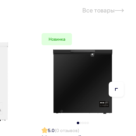
мпературы внутри ларя: «Холодильник» с
Все товары
2 °С.
 гарантируя надежную заморозку даже в
Новинка
же сигнализация высокой температуры и
и незаметны снаружи, имеют эстетичный вид и
5.0
(0 отзывов)