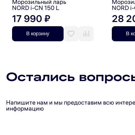
Морозильный ларь
Морози
Габариты (ШхГхВ): 103.5х55,5х84 см.
NORD i-CN 150 L
NORD i-
17 990 ₽
28 2
В корзину
В к
Гарантия на морозильный ларь NORD — 2 года, на ин
Остались вопрос
Напишите нам и мы предоставим всю интер
информацию