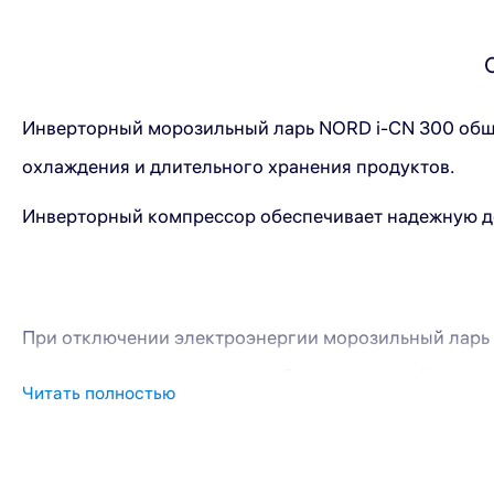
Инверторный морозильный ларь NORD i-CN 300 общи
охлаждения и длительного хранения продуктов.
Инверторный компрессор обеспечивает надежную дол
При отключении электроэнергии морозильный ларь 
замороженных продуктов — будь то овощи, фрукты,
Читать полностью
Благодаря встроенной функции памяти, все ранее з
На фасаде предусмотрена электронная панель управл