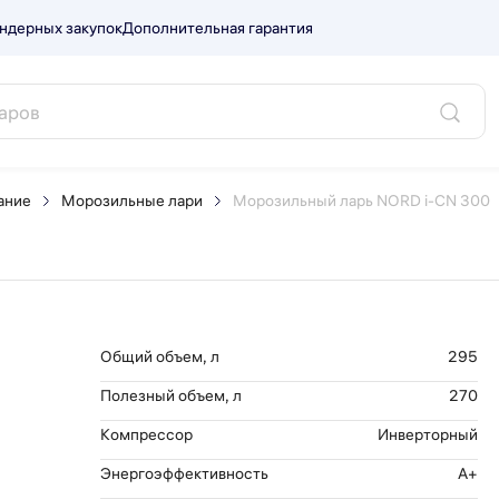
ндерных закупок
Дополнительная гарантия
CN 300.
ание
Морозильные лари
Морозильный ларь NORD i-CN 300
Общий объем, л
295
Полезный объем, л
270
Компрессор
Инверторный
Энергоэффективность
A+