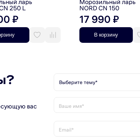
льный ларь
Морозильный ларь
CN 250 L
NORD CN 150
00 ₽
17 990 ₽
орзину
В корзину
верторный компрессор - 7 лет.
ы?
Выберите тему*
есующую вас
Ваше имя*
Email*