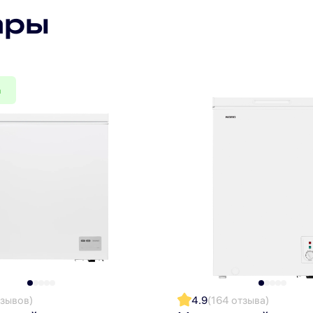
брать один из режимов для оптимального контроля те
ары
т -12 до -24 °С, а также режим «Суперзаморозки» до -3
ю работу при температуре окружающей среды до -15°С,
а
тей и от кратковременного отключения питания, а так
хранения продуктов.
оризонтальные ручки и утопленные в корпус ларя петл
шке ларя легко снимаются и практичны в уходе.
тзывов)
4.9
(164 отзыва)