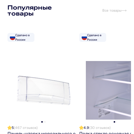
Популярные
Все товары
товары
Сделано в
Сделано в
России
России
Подпишитесь на рассылку
Подписаться
Я прочитал(а) политику обработки персональных данных
и принимаю ее
Я даю согласие на обработку персональных данных
Я даю согласие на получение рекламной рассылки
5
(467 отзывов)
4.9
(30 отзывов)
Панель-шторка морозильного отделения холодильника