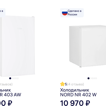
о в
Сделано в
России
льника с антибактериальным покрытием.
я и его не нужно размораживать, кроме того испарит
тво открывания с нужной стороны.
дит стильно и привлекательно, а горизонтальные инт
отзывов)
5
(4 отзыва)
льник
Холодильник
R 403 AW
NORD NR 402 W
00 ₽
10 970 ₽