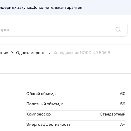
ндерных закупок
Дополнительная гарантия
 B.
ание
Однокамерные
Холодильник NORD NR 506 B
Общий объем, л
60
Полезный объем, л
59
Компрессор
Стандартный
Энергоэффективность
A+