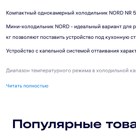
Компактный однокамерный холодильник NORD NR 506
Мини-холодильник NORD - идеальный вариант для ра
кг позволяют поставить устройство под кухонную с
Устройство с капельной системой оттаивания харак
Диапазон температурного режима в холодильной ка
Читать полностью
Внутреннее пространство холодильника:
Популярные тов
2 полки из закаленного стекла;
2 полки на дверце для бутылок с напитками, гер