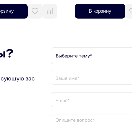
орзину
В корзину
ы?
Выберите тему*
есующую вас
Ваше имя*
Email*
Опишите вопрос*