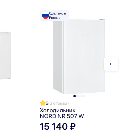
Сделано в
России
ель надежно защищен от механических повреждений.
егрированные ручки создают комфорт пользования
5
(3 отзыва)
Холодильник
NORD NR 507 W
15 140 ₽