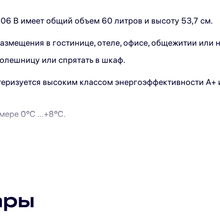
 B имеет общий объем 60 литров и высоту 53,7 см.
змещения в гостинице, отеле, офисе, общежитии или н
толешницу или спрятать в шкаф.
теризуется высоким классом энергоэффективности А+ 
Подпишитесь на рассылку
мере 0°С …+8°С.
Подписаться
Я прочитал(а) политику обработки персональных данных
и принимаю ее
Я даю согласие на обработку персональных данных
ары
Я даю согласие на получение рекламной рассылки
метичных упаковок с сырами и йогуртами;