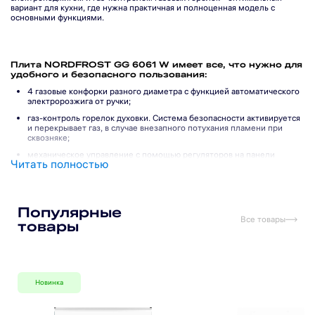
вариант для кухни, где нужна практичная и полноценная модель с
основными функциями.
Плита NORDFROST GG 6061 W имеет все, что нужно для
удобного и безопасного пользования:
4 газовые конфорки разного диаметра с функцией автоматического
электророзжига от ручки;
газ-контроль горелок духовки. Система безопасности активируется
и перекрывает газ, в случае внезапного потухания пламени при
сквозняке;
механическое управление с помощью регуляторов на панели
Читать полностью
управления;
материал рабочей поверхности - эмаль;
прочные и легкие в уходе металлические решетки LAMA;
Подпишитесь на рассылку
Популярные
металлическая верхняя крышка.
Все товары
товары
Подписаться
Духовой шкаф плиты:
газовое подключение;
Новинка
Я прочитал(а) политику обработки персональных данных
режим нагрева нижней горелки;
и принимаю ее
Я даю согласие на обработку персональных данных
режим нагрева верхней горелки;