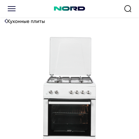
Плита газовая NORDFROST
Кухонные плиты