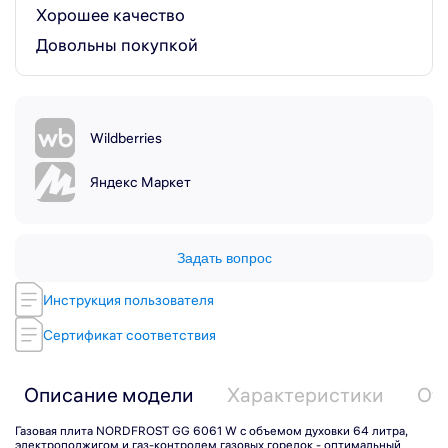
Хорошее качество
Довольны покупкой
Wildberries
Яндекс Маркет
Задать вопрос
Инструкция пользователя
Сертификат соответствия
Описание модели
Характеристики
От
Газовая плита NORDFROST GG 6061 W с объемом духовки 64 литра,
электроподжигом и газ-контролем газовых горелок - оптимальный