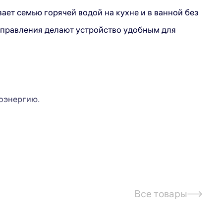
ет семью горячей водой на кухне и в ванной без
 управления делают устройство удобным для
оэнергию.
м «ЭКО») упрощает настройку. Прямое подключение к
Все товары