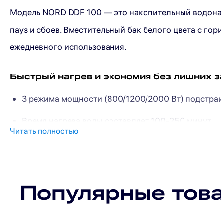
Модель NORD DDF 100 — это накопительный водонагр
пауз и сбоев. Вместительный бак белого цвета с го
ежедневного использования.
Быстрый нагрев и экономия без лишних з
3 режима мощности (800/1200/2000 Вт) подстраи
Время нагрева воды составляет 100-250 минут.
Читать полностью
Точная автоматика с широким диапазоном темпе
Встроенный термостат надежно контролирует точ
Популярные тов
Интуитивная сенсорная панель с цифровым дисплеем
водопроводу избавляет от контроля уровня воды: п