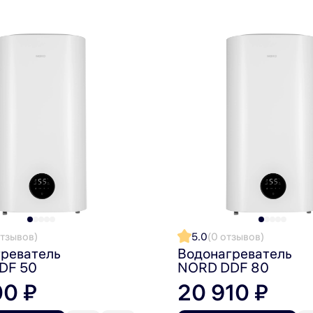
уру нагрева 55°C. Такой показатель уменьшает образо
 защита
орые защищены от контакта с водой кожухом из антик
ство и длительный срок службы.
тием защищает от коррозии и накипи, сохраняя чистот
вать тепло — меньше включений, ниже расходы.
, защита замерзания и перегрева, от включения без в
— быстрый и аккуратный сервис.
отзывов)
5.0
(0 отзывов)
реватель
Водонагреватель
D DDF 100 — надежный помощник для семьи со стабиль
DF 50
NORD DDF 80
мени.
00 ₽
20 910 ₽