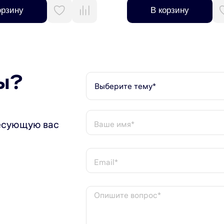
 на прибор и 5 лет на внутренний бак.
орзину
В корзину
ы?
Выберите тему*
есующую вас
Ваше имя*
Email*
Опишите вопрос*