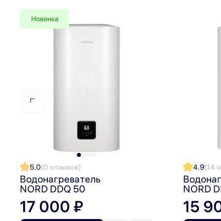
Режим «ЭКО» автоматически устанавливает температ
Новинка
Долговечные материалы и многослойная
2 «сухих» ТЭНа – нагревательные элементы, кот
содержанием хрома и никеля – гарантируют каче
Стальной внутренний бак с эмалированным покры
Полиуретановая теплоизоляция помогает удержи
Многоуровневая безопасность: УЗО на шнуре питания
необходимости замена ТЭНа не требует слива
воды 
5.0
(0 отзывов)
4.9
(14 
Водонагреватель
Водонаг
Накопительный водонагреватель на 100 литров NOR
NORD DDQ 50
NORD D
которая бережно относится к вашему бюджету и вре
17 000 ₽
15 9