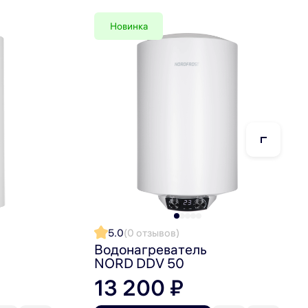
вание накипи и увеличивает рабочий ресурс.
Новинка
оррозийного сплава Incoloy 840 с повышенным
у воды и ресурс.
оды, предохранение от избыточного давления. При
5.0
(0 отзывов)
Водонагреватель
ной температурой воды круглый год. Модель,
NORD DDV 50
13 200 ₽