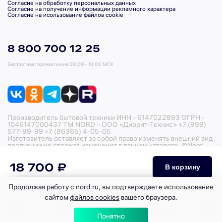
Согласие на обработку персональных данных
Согласие на получение информации рекламного характера
Согласие на исользование файлов cookie
8 800 700 12 25
Бесплатная горячая линия
08:00 - 19:00 МСК
Производитель бытовой техники ИНН - 6147022893 ОГРН -
1046147000437 ТМ NORD – ООО «Диорит-Технис» +7 (999)
577-99-99 +7 (86365) 4-05-05
Изготовитель оставляет за собой право изменять внешний вид
продукции не отражая изменения в данном каталоге. ©Nord,
2026
18 700 ₽
В корзину
Продолжая работу с nord.ru, вы подтверждаете использование
сайтом
файлов cookies
вашего браузера.
Главная
Каталог
Корзина
Избранное
Войти
Понятно