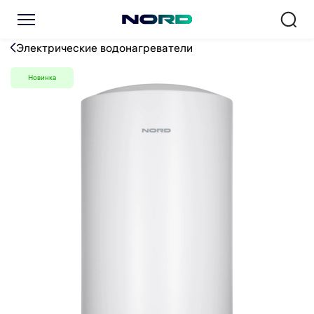
Водонагреватель NORD DD
Электрические водонагреватели
Новинка