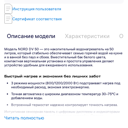
Инструкция пользователя
Сертификат соответствия
Описание модели
Характеристики
От
Модель NORD DV 50 — это накопительный водонагреватель на 50
литров, который стабильно обеспечивает семью горячей водой на кухне
и в ванной без пауз и сбоев. Вместительный бак белого цвета,
компактная вертикальная установка и простота управления делают
устройство удобным для ежедневного использования.
Быстрый нагрев и экономия без лишних забот
3 режима мощности (800/1200/2000 Вт) подстраивает нагрев под
необходимый расход, экономя электроэнергию.
Точная автоматика с широким диапазоном температур 30–75°C и
добавлением воды.
Встроенный термостат надежно контролирует точность нагрева.
Подпишитесь на рассылку
Интуитивная сенсорная панель с цифровым дисплеем и индикаторами
(сеть, мощность, температура) упрощает настройку. Прямое
Читать полностью
подключение к водопроводу избавляет от контроля уровня воды: просто
включить — просто пользоваться.
Подписаться