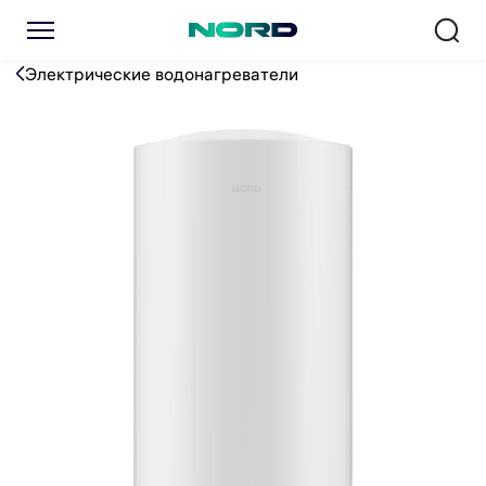
Водонагреватель NORD DV 
Электрические водонагреватели