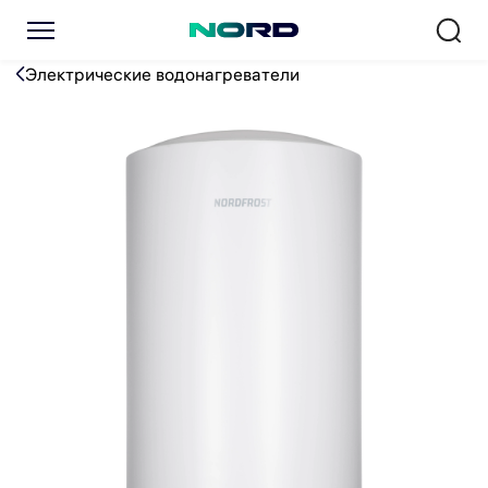
Водонагреватель NORDFRO
Электрические водонагреватели