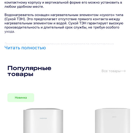
компактному корпусу и вертикальной форме его можно установить в
любом удобном месте.
Водонагреватель оснащен нагревательным элементом «сухого» типа
(Сухой ТЭН). Это предполагает отсутствие прямого контакта между
нагревательным элементом и водой. Сухой ТЭН гарантирует высокую
производительность и длительный срок службы, не требуя особого
ухода.
Электронная панель управления водонагревателя представлена
Читать полностью
дисплеем, двумя регуляторами и индикаторами сети и нагрева. Удобное
управление с помощью двух регуляторов дает возможность
устанавливать необходимую температуру и мощность нагрева, а
встроенный термостат позволяет точно и надежно поддерживать
заданную температуру. Регулятор мощности имеет 3 режима: 800, 1200
Популярные
и 2000 Вт.
Все товары
товары
Температура в водонагревателе поддерживается автоматически. Когда
температура воды внутри ЭВН достигает заданного значения, нагрев
автоматически выключается и водонагреватель переходит в режим
поддержания тепла. При снижении температуры: водонагреватель
автоматически включается для восстановления тепла. Регулируемый
диапазон температуры воды: от 30 до 75°C.
Новинка
Благодаря прямому подключению к водопроводу нет необходимости
контролировать уровень воды в баке.
Водонагреватель имеет многоуровневую систему