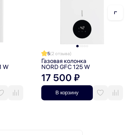
5
(2 отзыва)
Газовая колонка
1 W
NORD GFC 125 W
17 500 ₽
ограниченном пространстве, а автоматический
В корзину
ление и цифровой LED-дисплей с индикацией
нству стандартных систем отвода продуктов