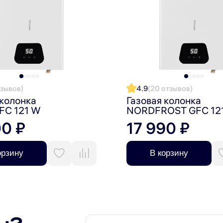
минут непрерывной работы;
тзывов)
4.9
(20 отзывов)
 колонка
Газовая колонка
FC 121 W
NORDFROST GFC 12
00 ₽
17 990 ₽
нной установке водонагреватель легко размещается в 
орзину
В корзину
ручную поджигать пламя. Простое механическое управ
ятным даже для начинающих пользователей.
 легко подключить газовый водонагреватель к больши