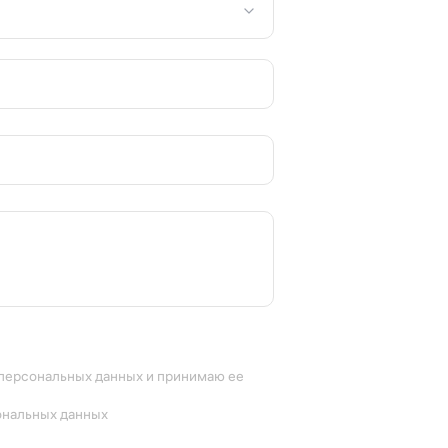
ез необходимости в дополнительных переходниках
одель станет отличным выбором для тех, кто ценит
 персональных данных и принимаю ее
ональных данных