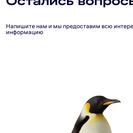
Остались вопрос
сгорания. Это упрощает установку и делает прибо
или сложной доработке.
Напишите нам и мы предоставим всю интер
информацию
NORDFROST GF 100 W — это сочетание стабильной и 
надежность и комфорт в повседневных делах.
Габариты устройства (ШхГхВ, мм): 340×180×550.
Гарантия на газовые водонагреватели NORDFROST – 