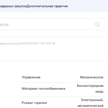
ндерных закупок
Дополнительная гарантия
ST GF 100 W.
овая колонка NORDFROST GF 100 W
Управление
Механическое
Бескислородная
Материал теплообменника
медь
Электронный,
Розжиг горелки
автоматический