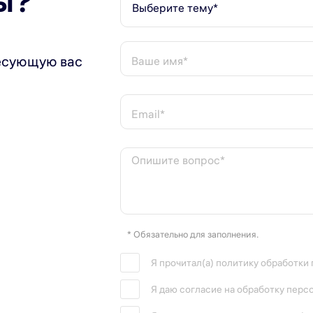
ы?
Выберите тему*
р совместимым с различными отводящими решениями б
есующую вас
Ваше имя*
Email*
безопасной работы, экономичности и компактности. М
Опишите вопрос*
* Обязательно для заполнения.
Я прочитал(а) политику обработки
Я даю согласие на обработку перс
2 года.