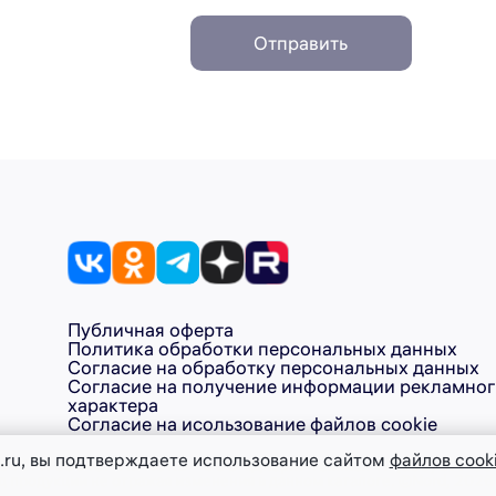
Отправить
лению установите смарт-пульт с ИК-передатчиком в к
Публичная оферта
ya Smart или Smart Life — и добавьте устройство, сле
Политика обработки персональных данных
Согласие на обработку персональных данных
онеры”, найдите модель по производителю , указанно
Согласие на получение информации рекламно
характера
тройку.
Согласие на исользование файлов cookie
ом с Алисой») подключите пульт к умной колонке, нах
.ru, вы подтверждаете использование сайтом
файлов cook
1046147000437 ТМ NORD – ООО «Диорит-Технис» +7 (999) 577-99
д продукции не отражая изменения в данном каталоге. ©Nord, 2026
— достаточно сказать: «Алиса, включи кондиционер», 