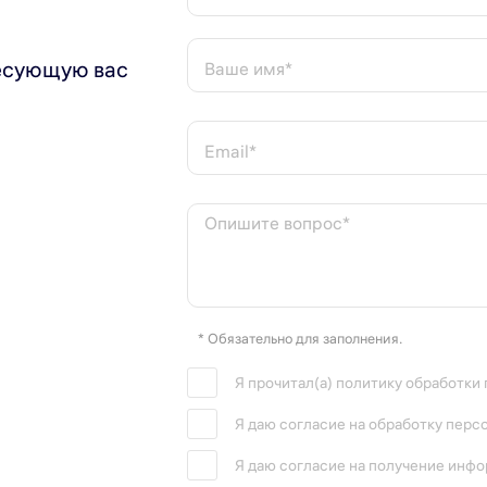
правление воздуха в помещении. Заслонку можно напр
есующую вас
Ваше имя*
ение или выключение.
Email*
счет снижения скорости вентилятора. Этот режим подх
Опишите вопрос*
мещение. При выборе этой опции скорость вращения ве
* Обязательно для заполнения.
была установлена в предыдущем режиме работы и сохра
Я прочитал(а) политику обработки
но выбирает скорость вращения вентилятора и режим 
Я даю согласие на обработку перс
сно впишется в любой интерьер и создаст благоприятн
Я даю согласие на получение инф