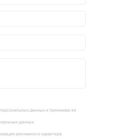
авить только вверх, только вниз или поочередно
одит для использования в ночное время.
нтилятора меняется в такой последовательности:
нилась в памяти устройства.
 персональных данных и принимаю ее
работы — охлаждение или обогрев.
ональных данных
ую атмосферу в доме.
ормации рекламного характера