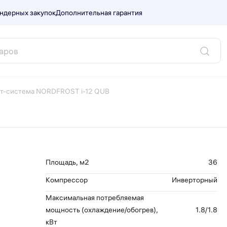
ндерных закупок
Дополнительная гарантия
 i-12 QUB.
т-система NORDFROST i-12 QUB
Площадь, м2
36
Компрессор
Инверторный
Максимальная потребляемая
мощность (охлаждение/обогрев),
1.8/1.8
кВт