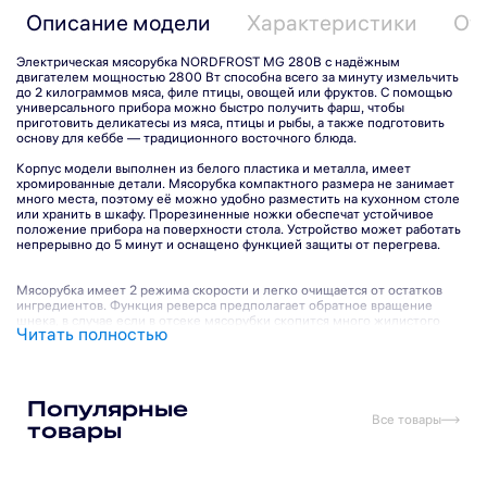
Описание модели
Характеристики
От
Электрическая мясорубка NORDFROST MG 280B с надёжным
двигателем мощностью 2800 Вт способна всего за минуту измельчить
до 2 килограммов мяса, филе птицы, овощей или фруктов. С помощью
универсального прибора можно быстро получить фарш, чтобы
приготовить деликатесы из мяса, птицы и рыбы, а также подготовить
основу для кеббе — традиционного восточного блюда.
Корпус модели выполнен из белого пластика и металла, имеет
хромированные детали. Мясорубка компактного размера не занимает
много места, поэтому её можно удобно разместить на кухонном столе
или хранить в шкафу. Прорезиненные ножки обеспечат устойчивое
положение прибора на поверхности стола. Устройство может работать
непрерывно до 5 минут и оснащено функцией защиты от перегрева.
Мясорубка имеет 2 режима скорости и легко очищается от остатков
ингредиентов. Функция реверса предполагает обратное вращение
шнека, в случае если в отсеке мясорубки скопится много жилистого
Читать полностью
мяса или других продуктов. Для удаления застрявших кусочков
достаточно нажать кнопку включения режима «Реверс», и масса внутри
Подпишитесь на рассылку
рабочего отсека перераспределится, мясорубка вернётся в нормальный
режим работы. Самозатачивающиеся ножи надолго обеспечивают
высокое качество измельчения.
Популярные
Все товары
товары
В комплект входят три перфорированные решётки разного диаметра
Подписаться
для крупного, среднего и мелкого перемалывания, алюминиевый лоток,
толкатель, а также насадка для кебаба.
Я прочитал(а) политику обработки персональных данных