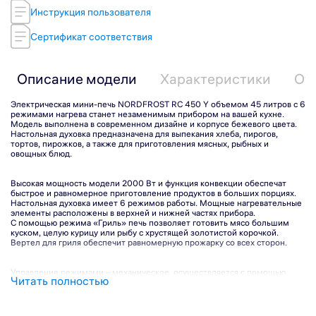
Инструкция пользователя
Сертификат соответствия
Описание модели
Характеристики
От
Электрическая мини-печь NORDFROST RC 450 Y объемом 45 литров с 6
режимами нагрева станет незаменимым прибором на вашей кухне.
Модель выполнена в современном дизайне и корпусе бежевого цвета.
Настольная духовка предназначена для выпекания хлеба, пирогов,
тортов, пирожков, а также для приготовления мясных, рыбных и
овощных блюд.
Высокая мощность модели 2000 Вт и функция конвекции обеспечат
быстрое и равномерное приготовление продуктов в больших порциях.
Настольная духовка имеет 6 режимов работы. Мощные нагревательные
элементы расположены в верхней и нижней частях прибора.
С помощью режима «Гриль» печь позволяет готовить мясо большим
куском, целую курицу или рыбу с хрустящей золотистой корочкой.
Вертел для гриля обеспечит равномерную прожарку со всех сторон.
Подпишитесь на рассылку
Управление режимами – механическое, осуществляется с помощью
Читать полностью
поворотных регуляторов. Диапазон температуры нагрева печи от 100 до
250 °С.
За счет встроенной подсветки удобно наблюдать за процессом
Подписаться
приготовления через стеклянную прозрачную дверцу мини-печи, не