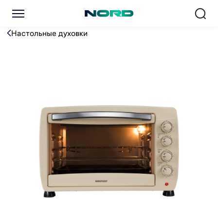
Духовка NORDFROST RC 45
Настольные духовки