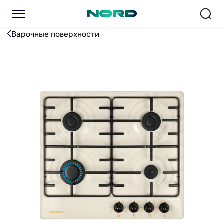
Варочная поверхность NO
Варочные поверхности