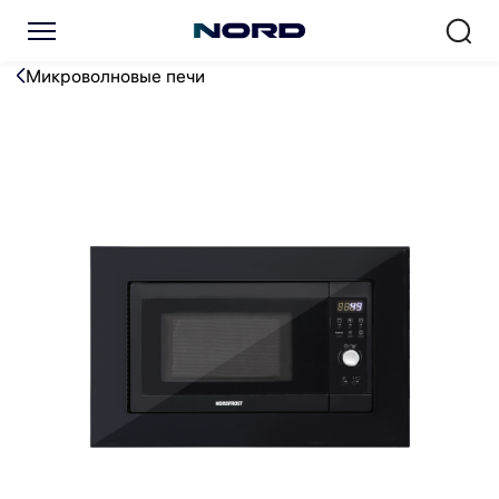
Микроволновая печь NORDF
Микроволновые печи