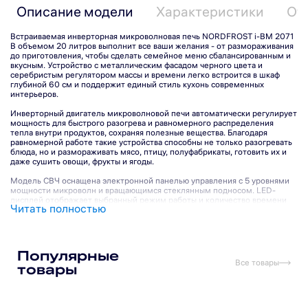
Описание модели
Характеристики
От
Встраиваемая инверторная микроволновая печь NORDFROST i-BM 2071
B объемом 20 литров выполнит все ваши желания - от размораживания
до приготовления, чтобы сделать семейное меню сбалансированным и
вкусным. Устройство с металлическим фасадом черного цвета и
серебристым регулятором массы и времени легко встроится в шкаф
глубиной 60 см и поддержит единый стиль кухонь современных
интерьеров.
Инверторный двигатель микроволновой печи автоматически регулирует
мощность для быстрого разогрева и равномерного распределения
тепла внутри продуктов, сохраняя полезные вещества. Благодаря
равномерной работе такие устройства способны не только разогревать
блюда, но и размораживать мясо, птицу, полуфабрикаты, готовить их и
даже сушить овощи, фрукты и ягоды.
Модель СВЧ оснащена электронной панелью управления с 5 уровнями
мощности микроволн и вращающимся стеклянным подносом. LED-
дисплей отображает выбранный режим работы и количество времени
Читать полностью
до его окончания. Автоменю позволит выбрать программу для
приготовления овощей, макарон, рыбы, мяса или хлеба в зависимости от
Подпишитесь на рассылку
веса порции.
Популярные
Функция памяти поможет задать нужные настройки для любимых блюд.
Все товары
товары
При подключении микроволновки после отключения электропитания
Подписаться
выставленные параметры нужно будет обновить.
Функция очистки включит вентилятор, чтобы удалить из рабочей камеры
Я прочитал(а) политику обработки персональных данных
насыщенные запахи после использования устройства.