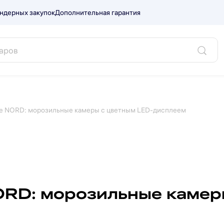
ндерных закупок
Дополнительная гарантия
ке NORD: морозильные камеры с цветным LED-дисплеем
ORD: морозильные камер