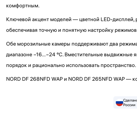
комфортным.
Ключевой акцент моделей — цветной LED-дисплей, р
обеспечивая точную и понятную настройку режимов
Обе морозильные камеры поддерживают два режима 
диапазоне −16…−24 °C. Вместительные выдвижные ящ
порядок и рационально использовать пространство.
NORD DF 268NFD WAP и NORD DF 265NFD WAP — когда
Сделано
России