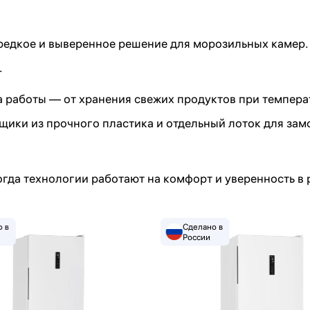
Подписаться
едкое и выверенное решение для морозильных камер. 
.
Я прочитал(а) политику обработки персональных данных
и принимаю ее
работы — от хранения свежих продуктов при темпера
Я даю согласие на обработку персональных данных
Я даю согласие на получение рекламной рассылки
ики из прочного пластика и отдельный лоток для зам
 технологии работают на комфорт и уверенность в р
 в
Сделано в
России