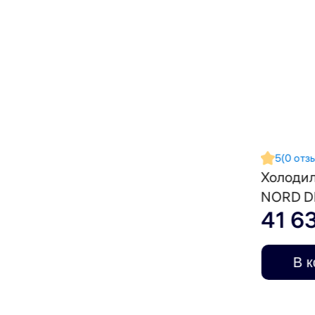
5
(0 отз
NORD D
41 6
В к