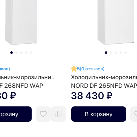
ывов)
5
(0 отзывов)
Холодильник-морозильник 2 в 1
F 268NFD WAP
NORD DF 265NFD WA
30 ₽
38 430 ₽
орзину
В корзину