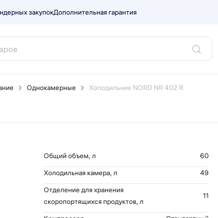
ндерных закупок
Дополнительная гарантия
 R.
ание
Однокамерные
Холодильник NORD NR 402 R
Общий объем, л
60
Холодильная камера, л
49
Отделение для хранения
11
скоропортящихся продуктов, л