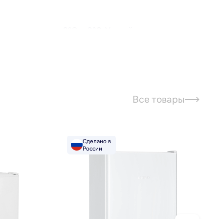
ся продуктов — 6°С … 0°С. Устройство оснащено
 класс энергоэффективности А+ обеспечивает
ьной камере есть полка из закаленного стекла, а
Все товары
ом 11 литров оборудовано откидной шторкой для
Сделано в
России