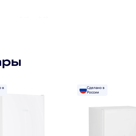
авляет 0 °С … +8 °С, а в отделении для скоропортящих
ением, что облегчает процесс эксплуатации. Высокий
Подпишитесь на рассылку
ьно продумано для максимального удобства. В холодил
ары
Подписаться
сов. Отделение для скоропортящихся продуктов объем
Я прочитал(а) политику обработки персональных данных
и принимаю ее
Я даю согласие на обработку персональных данных
о в
Сделано в
Я даю согласие на получение рекламной рассылки
России