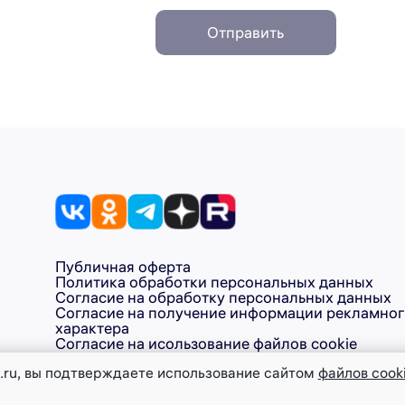
Отправить
Публичная оферта
Политика обработки персональных данных
Согласие на обработку персональных данных
Согласие на получение информации рекламно
характера
Согласие на исользование файлов cookie
.ru, вы подтверждаете использование сайтом
файлов cook
1046147000437 ТМ NORD – ООО «Диорит-Технис» +7 (999) 577-99
д продукции не отражая изменения в данном каталоге. ©Nord, 2026