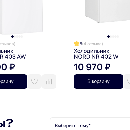
отзывов)
5
(4 отзыва)
льник
Холодильник
R 403 AW
NORD NR 402 W
00 ₽
10 970 ₽
орзину
В корзину
ичный выбор для тех, кто ценит в бытовой технике на
ы?
Выберите тему*