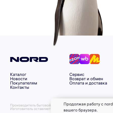
Каталог
Сервис
Новости
Возврат и обмен
Покупателям
Оплата и доставка
Контакты
Продолжая работу с nord
Производитель бытовой техники ИНН - 6147022893 ОГРН - 
Изготовитель оставляет за собой право изменять внешний ви
вашего браузера.