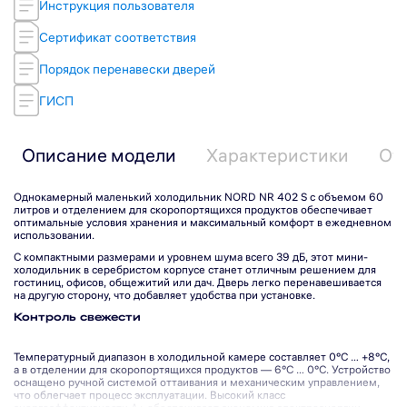
Инструкция пользователя
Сертификат соответствия
Порядок перенавески дверей
ГИСП
Описание модели
Характеристики
От
Однокамерный маленький холодильник NORD NR 402 S с объемом 60
литров и отделением для скоропортящихся продуктов обеспечивает
оптимальные условия хранения и максимальный комфорт в ежедневном
использовании.
С компактными размерами и уровнем шума всего 39 дБ, этот мини-
холодильник в серебристом корпусе станет отличным решением для
гостиниц, офисов, общежитий или дач. Дверь легко перенавешивается
на другую сторону, что добавляет удобства при установке.
Контроль свежести
Подпишитесь на рассылку
Температурный диапазон в холодильной камере составляет 0°С … +8°С,
а в отделении для скоропортящихся продуктов — 6°С … 0°С. Устройство
оснащено ручной системой оттаивания и механическим управлением,
что облегчает процесс эксплуатации. Высокий класс